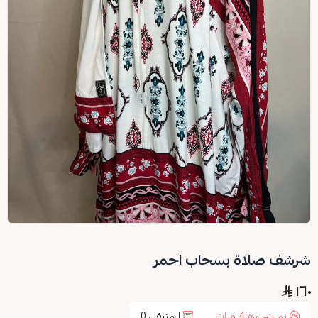
شرشف صلاة بسحاب احمر
١٦٠
تم شراءه
4
مرات
المتبقي
0