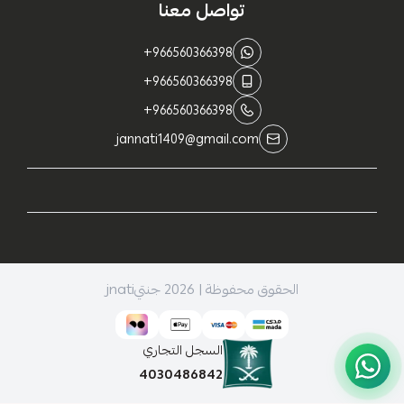
تواصل معنا
+966560366398
+966560366398
+966560366398
jannati1409@gmail.com
الحقوق محفوظة | 2026
جنتيjnati
السجل التجاري
4030486842