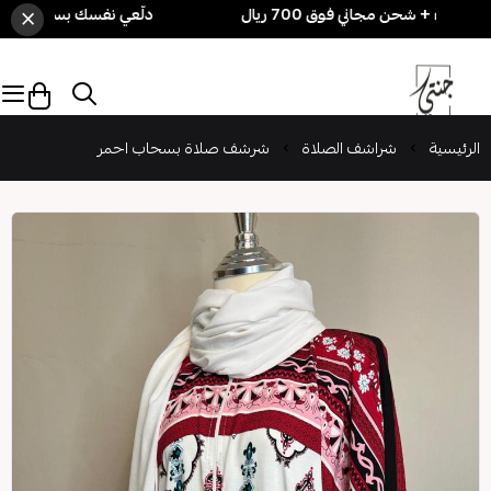
×
دلّعي نفسك بسهولة! 3 قطع بـ 250 ريال فقط 🎁 + شحن مجاني فوق 700 ريال
الرئيسية
شراشف الصلاة
شرشف صلاة بسحاب احمر