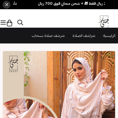
×
دلّعي نفسك بسهولة! 3 قطع بـ 250 ريال فقط 
الرئيسية
شراشف الصلاة
شرشف صلاة بسحاب