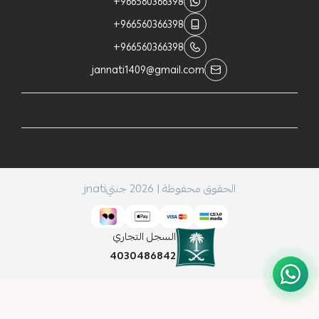
+966560366398
+966560366398
+966560366398
jannati1409@gmail.com
الحقوق محفوظة | 2026
جنتيjnati
السجل التجاري
4030486842