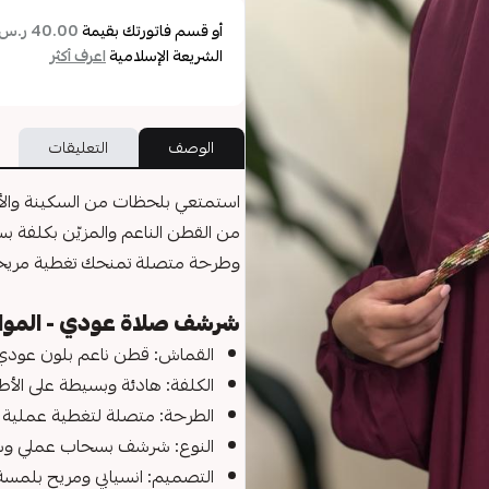
أو قسم فاتورتك بقيمة
40.00 ر.س
الشريعة الإسلامية
اعرف أكثر
الوصف
التعليقات
استمتعي بلحظات من السكينة والأ
من القطن الناعم والمزيّن بكلفة بس
وطرحة متصلة تمنحك تغطية مريحة 
شرشف صلاة عودي - المو
القماش: قطن ناعم بلون عودي 
الكلفة: هادئة وبسيطة على الأط
الطرحة: متصلة لتغطية عملية و
النوع: شرشف بسحاب عملي و
التصميم: انسيابي ومريح بلمسة 