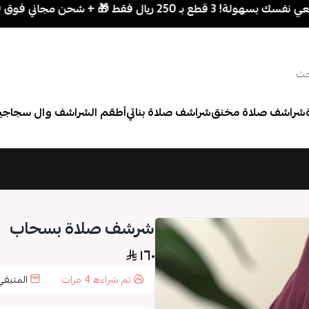
طع بـ 250 ريال فقط 🎁 + شحن مجاني فوق 700 ريال
شراشف صلاة مخنق
شراشف صلاة بناتي
أطقم الشراشف وال سجاجي
شرشف صلاة بسحاب
١٦٠
تم شراءه
4
مرات
المتبق