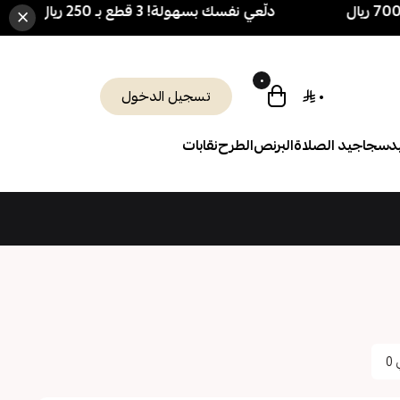
دلّعي نفسك بسهولة! 3 قطع بـ 250 ريال فقط 🎁 + شحن مجاني فوق 700 ريال
×
٠
٠
تسجيل الدخول
د
سجاجيد الصلاة
البرنص
الطرح
نقابات
ي
0