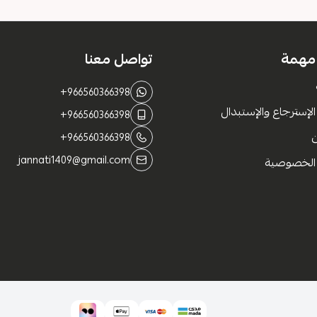
 مهمة
تواصل معنا
+966560366398
لإسترجاع والإستبدال
+966560366398
+966560366398
jannati1409@gmail.com
الخصوصية