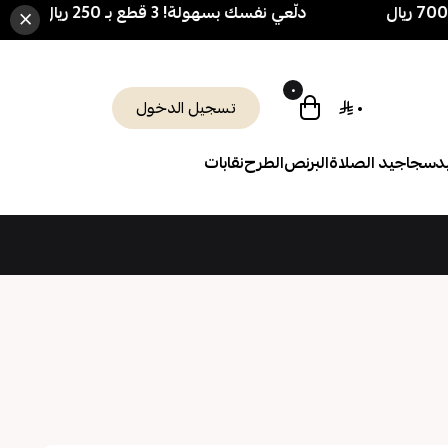
دلّعي نفسك بسهولة! 3 قطع بـ 250 ريال فقط 🎁 + شحن مجاني فوق 700 ريال
×
٠
٠
تسجيل الدخول
د
سجاجيد الصلاة
البرنص
الطرح
نقابات