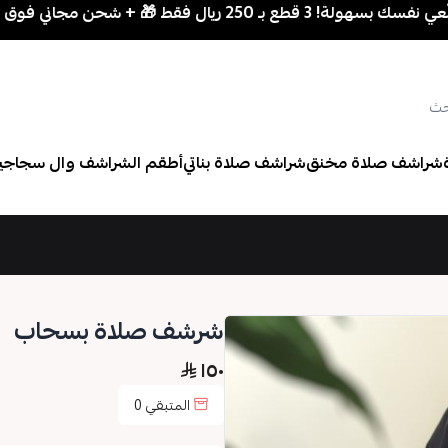
 قطع بـ 250 ريال فقط 🎁 + شحن مجاني فوق 700 ريال
شراشف صلاة مخنق
شراشف صلاة بناتي
أطقم الشراشف وال سجاجي
شرشف صلاة بسحاب
١٥٠
المتبقي
0