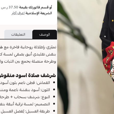
أو قسم فاتورتك بقيمة
ع
37.50 ر.س
الشريعة الإسلامية
اعرف أكثر
الوصف
التعليقات
تميّزي بإطلالة روحانية فاخرة مع
شر
بنقش تقليدي أنيق يضفي لمسة كل
وطرحة متصلة يجمع بين الثبات وال
شرشف صلاة اسود منقوش 
القماش: قطن ناعم بلون أسود
اللون: أسود بنقشة ناعمة ومتن
النوع: شرشف بسحاب + طرحة
التصميم: لمسة تراثية أنيقة بت
طريقة الغسيل: يُفضل الغسيل ال