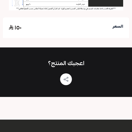
١٥٠
السعر
اعجبك المنتج؟