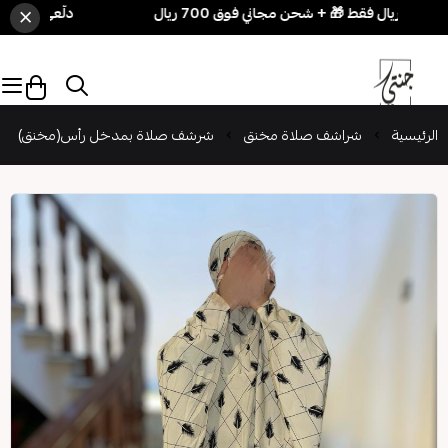
×
دلّعي نفسك بسهولة! 3 قطع بـ 250 ريال فقط 🎁 + شحن م
الرئيسية
شراشف صلاة مخنق
شرشف صلاة بمدخل رأس(مخنق)