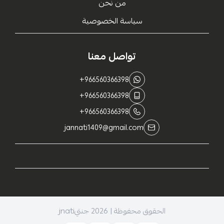
من نحن
سياسة الخصوصية
تواصل معنا
+966560366398
+966560366398
+966560366398
jannati1409@gmail.com
الحقوق محفوظة | 2026
جنتيjnati