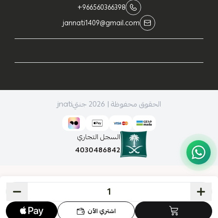
+966560366398
jannati1409@gmail.com
الحقوق محفوظة | 2026
جنتيjnati
السجل التجاري
4030486842
اشتري الآن