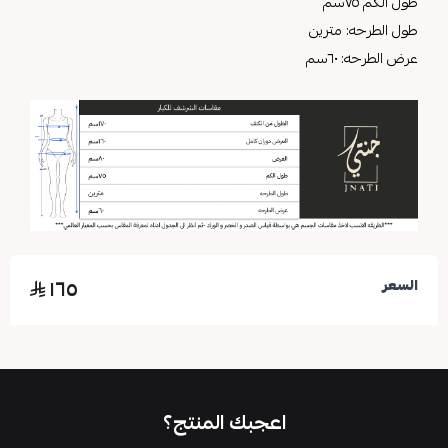
طول الكم ٧٥سم
طول الطرحه: مترين
عرض الطرحه: ٦٠سم
١٦٥
السعر
اعجبك المنتج؟