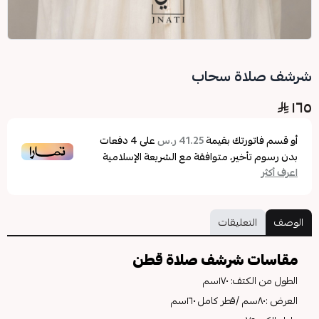
شرشف صلاة سحاب
١٦٥
أو قسم فاتورتك بقيمة
على
4
دفعات
41.25 ر.س
بدون رسوم تأخير، متوافقة مع الشريعة الإسلامية
اعرف أكثر
الوصف
التعليقات
مقاسات شرشف صلاة قطن
الطول من الكتف: ١٧٠سم
العرض :٨٠سم /قطر كامل ١٦٠سم