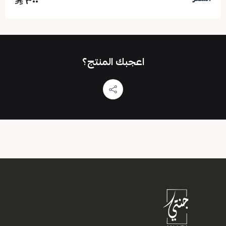
٣٠٠
اعجبك المنتج؟