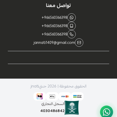
تواصل معنا
+966560366398
+966560366398
+966560366398
jannati1409@gmail.com
الحقوق محفوظة | 2026
جنتيjnati
السجل التجاري
4030486842