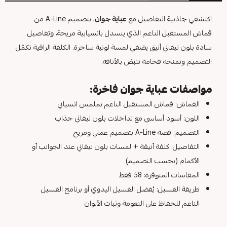
اكتشفي جاذبية التفاصيل مع
عباية جوان
، بتصميم A-Line من
قماش المستقبل الناعم الذي ينسدل بانسيابية مريحة، وتفاصيل
سادة بلون تيفاني أنيق يضفي لمسة لونية ساحرة. الكلفة الراقية تكمّل
التصميم وتمنحه فخامة تنبض بالأناقة.
مواصفات عباية جوان فاخرة:
القماش: قماش المستقبل الناعم بملمس انسيابي
اللون: أسود أساسي مع تداخلات بلون تيفاني جذاب
التصميم: قصة A-Line بتصميم عملي ومريح
التفاصيل: كلفة أنيقة + لمسات بلون تيفاني عند الجوانب أو
الأكمام (بحسب التصميم)
المقاسات المتوفرة: 58 فقط
طريقة الغسيل: يُفضل الغسيل اليدوي أو برنامج الغسيل
الناعم للحفاظ على النعومة وثبات الألوان