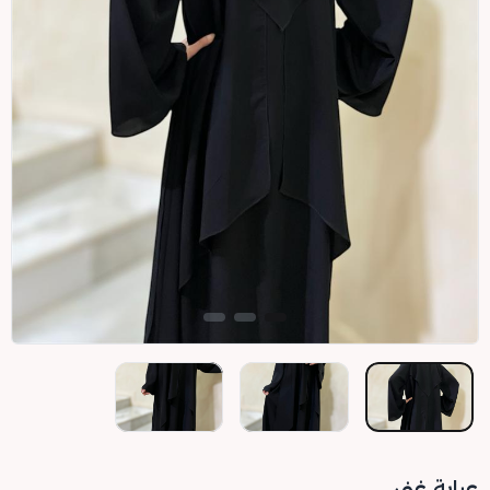
عباية غنى