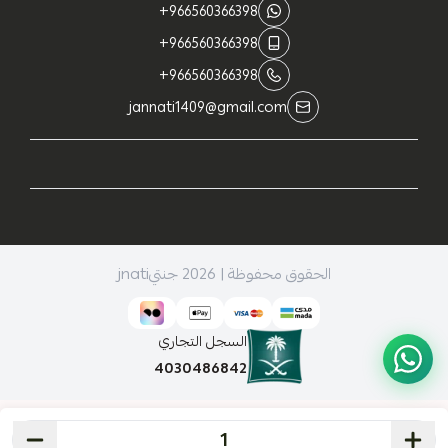
+966560366398
+966560366398
+966560366398
jannati1409@gmail.com
الحقوق محفوظة | 2026
جنتيjnati
السجل التجاري
4030486842