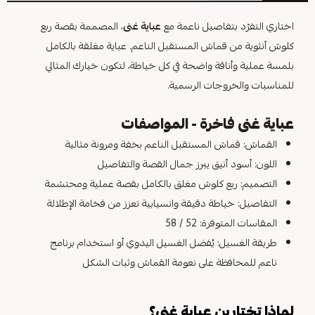
اختاري التفرّد بتفاصيل ناعمة مع
عباية غنى
، المصممة بقصة ربع
كلوش أنثوية من قماش المستقبل الناعم. عباية مغلقة بالكامل
بلمسة عملية وأناقة واضحة في كل خياطة، لتكون خيارك المثالي
للمناسبات والخروجات الرسمية.
عباية غنى فاخرة - المواصفات
القماش: قماش المستقبل الناعم بخفة ومرونة مثالية
اللون: أسود أنيق يبرز جمال القصة والتفاصيل
التصميم: ربع كلوش مغلق بالكامل بقصة عملية ومحتشمة
التفاصيل: خياطة دقيقة وانسيابية تعزز من فخامة الإطلالة
المقاسات المتوفرة: 52 / 58
طريقة الغسيل: يُفضل الغسيل اليدوي أو استخدام برنامج
ناعم للمحافظة على نعومة القماش وثبات الشكل
لماذا تختارين عباية غنى؟