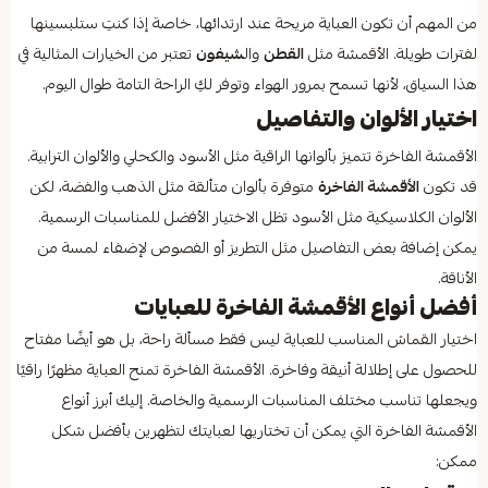
من المهم أن تكون العباية مريحة عند ارتدائها، خاصة إذا كنتِ ستلبسينها
لفترات طويلة. الأقمشة مثل
القطن
وال
شيفون
تعتبر من الخيارات المثالية في
هذا السياق، لأنها تسمح بمرور الهواء وتوفر لكِ الراحة التامة طوال اليوم.
اختيار الألوان والتفاصيل
الأقمشة الفاخرة تتميز بألوانها الراقية مثل الأسود والكحلي والألوان الترابية.
قد تكون
الأقمشة الفاخرة
متوفرة بألوان متألقة مثل الذهب والفضة، لكن
الألوان الكلاسيكية مثل الأسود تظل الاختيار الأفضل للمناسبات الرسمية.
يمكن إضافة بعض التفاصيل مثل التطريز أو الفصوص لإضفاء لمسة من
الأناقة.
أفضل أنواع الأقمشة الفاخرة للعبايات
اختيار القماش المناسب للعباية ليس فقط مسألة راحة، بل هو أيضًا مفتاح
للحصول على إطلالة أنيقة وفاخرة. الأقمشة الفاخرة تمنح العباية مظهرًا راقيًا
ويجعلها تناسب مختلف المناسبات الرسمية والخاصة. إليك أبرز أنواع
الأقمشة الفاخرة التي يمكن أن تختاريها لعبايتك لتظهرين بأفضل شكل
ممكن: