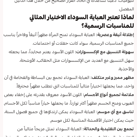
لليوميات. دعينا نساعدك في اتخاذ القرار الصحيح من خلال هذا الدليل
المفصل.
لماذا تعتبر العباية السوداء الاختيار المثالي
للمناسبات الرسمية؟
إطلالة أنيقة وعصرية:
العباية السوداء تمنح المرأة مظهراً أنيقاً وفاخراً يناسب
جميع المناسبات الرسمية، سواء كانت حفلات أو اجتماعات.
سهولة التنسيق مع الإكسسوارات:
اللون الأسود يعتبر محايداً، مما يجعله
سهل التنسيق مع العديد من الإكسسوارات مثل الحقائب، الأوشحة،
والأحذية.
مظهر مميز وغير متكلف:
العباية السوداء تجمع بين البساطة والفخامة في آن
واحد، مما يجعلها اختياراً مثالياً للمناسبات التي تتطلب مظهراً محترفاً.
ملائمة لجميع أنواع الأجسام:
اللون الأسود معروف بقدرته على إخفاء بعض
العيوب ومنح الجسم مظهراً أكثر توازناً، ما يجعلها خياراً مناسباً لكل الأجسام.
تناسق مع أي موسم:
العباية السوداء يمكن ارتداؤها في جميع فصول السنة،
حيث يمكن اختيار الأقمشة المناسبة لكل موسم.
تجمع بين التقليدية والحداثة:
العباية السوداء تمثل مزيجاً مثالياً من