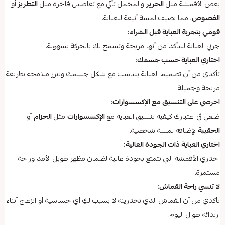
بعض الأقمشة مثل
الحرير
والمخمل تأتي مع تفاصيل فاخرة مثل
التطريز
أو
الفصوص
، مما يضيف لمسة أنيقة للعباية.
قومي بتجربة العباية قبل الشراء:
جربي العباية للتأكد من أنها مريحة وتسمح لكِ بالحركة بسهولة.
اختاري العباية حسب جسمك:
تأكدي من أن تصميم العباية يتناسب مع شكل جسمك ويبرز ملامحه بطريقة
مريحة وجميلة.
احرصي على التنسيق مع الإكسسوارات:
ضعي في اعتبارك كيفية تنسيق العباية مع
الإكسسوارات
مثل
الحزام
أو
الحقيبة
لإضافة لمسة شخصية.
اختاري العباية ذات الجودة العالية:
اختاري الأقمشة التي تتمتع بجودة عالية لضمان مظهر طويل الأمد وراحة
مستمرة.
لا تنسي راحة القماش:
تأكدي من أن القماش الذي تختارينه لا يسبب لكِ أي حساسية أو انزعاج أثناء
ارتدائه طوال اليوم.