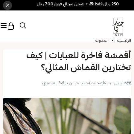
×
دلّعي نفسك بسهولة! 3 قطع بـ 250 ريال
الرئيسية
المدونة
أقمشة فاخرة للعبايات | كيف
تختارين القماش المثالي؟
١٨ أبريل ٢٠٢٦
محمد أحمد حسن بارقبة العمودي