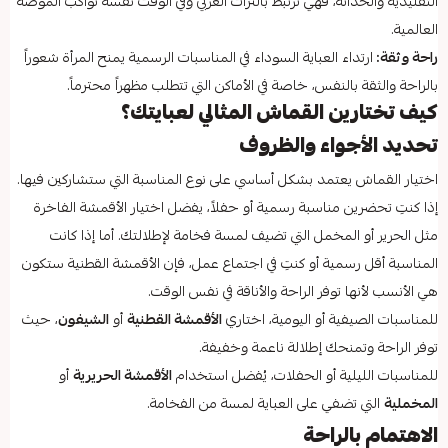
التقليدية والحداثة، فهي ترتبط بالتراث العربي وفي الوقت نفسه تواكب الموضة
العالمية.
راحة وثقة:
ارتداء العباية السوداء في المناسبات الرسمية يمنح المرأة شعوراً
بالراحة والثقة بالنفس، خاصة في الأماكن التي تتطلب مظهراً محترماً.
كيف تختارين القماش المثالي لعبايتك؟
تحديد الأجواء والظروف
اختيار القماش يعتمد بشكل أساسي على نوع المناسبة التي ستشاركين فيها.
إذا كنتِ تحضرين مناسبة رسمية أو حفلاً، يفضل اختيار الأقمشة الفاخرة
مثل الحرير أو المخمل التي تضيف لمسة فخامة لإطلالتك. أما إذا كانت
المناسبة أقل رسمية أو كنتِ في اجتماع عمل، فإن الأقمشة القطنية ستكون
هي الأنسب لأنها توفر الراحة والأناقة في نفس الوقت.
للمناسبات الصيفية أو اليومية، اختاري
الأقمشة القطنية
أو
الشيفون
، حيث
توفر الراحة وتمنحك إطلالة ناعمة وخفيفة.
للمناسبات الليلية أو الحفلات، يُفضل استخدام
الأقمشة الحريرية
أو
المخملية
التي تضفي على العباية لمسة من الفخامة.
الاهتمام بالراحة