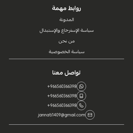
روابط مهمة
المدونة
سياسة الإسترجاع والإستبدال
من نحن
سياسة الخصوصية
تواصل معنا
+966560366398
+966560366398
+966560366398
jannati1409@gmail.com