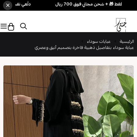
×
دلّعي نفسك بسهولة! 3 قطع بـ 250 ريال فقط 🎁 + شحن مجاني فوق 700
الرئيسية
عبايات سوداء
عباية سوداء بتفاصيل ذهبية فاخرة بتصميم أنيق وعصري