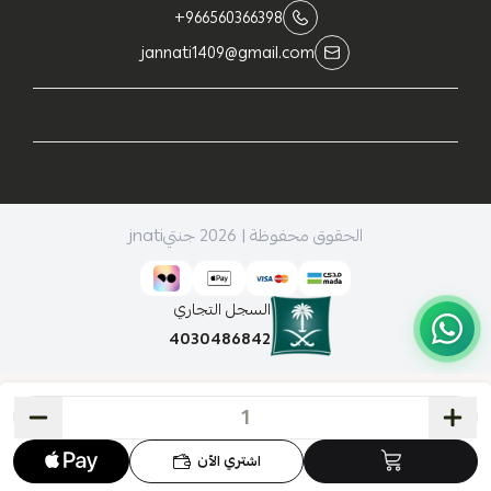
+966560366398
jannati1409@gmail.com
الحقوق محفوظة | 2026
جنتيjnati
السجل التجاري
4030486842
اشتري الآن