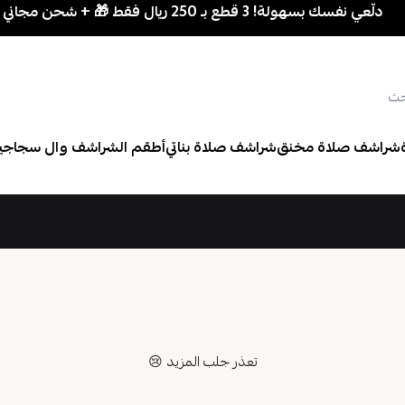
ّعي نفسك بسهولة! 3 قطع بـ 250 ريال فقط 🎁 + شحن مجاني فوق 700 ريال
شراشف صلاة مخنق
شراشف صلاة بناتي
أطقم الشراشف وال سجاجي
تعذر جلب المزيد 😢