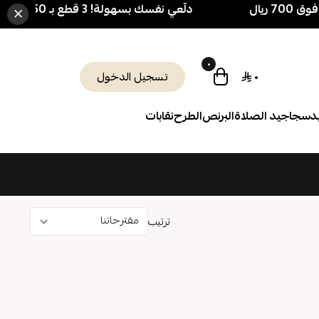
دلّعي نفسك بسهولة! 3 قطع بـ 250 ريال فقط 🎁 + شحن مجاني فوق 700 ريال
×
٠
٠
تسجيل الدخول
د
سجاجيد الصلاة
البرنص
الطرح
نقابات
ترتيب