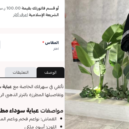
أو قسم فاتورتك بقيمة
100.00 ر.س
الشريعة الإسلامية
اعرف أكثر
المقاس
*
اختر
الوصف
التعليقات
تألقي في سهراتك الخاصة مع
عباية
وتفاصيلها المطرزة بالترتر الذهبي ال
مواصفات
عباية سوداء مطرز
القماش: نواعم فخم وناعم ال
اللون: أسود ملكي