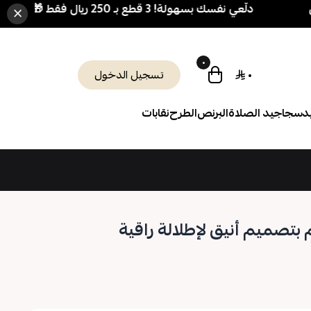
دلّعي نفسك بسهولة! 3 قطع بـ 250 ريال فقط 🎁 + شحن مجاني فوق 700 ريال
×
٠
٠
تسجيل الدخول
د
سجاجيد الصلاة
البرنص
الطرح
نقابات
م بتصميم أنيق لإطلالة راقية