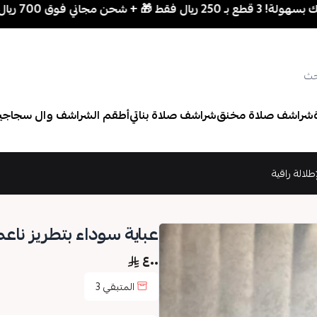
حن مجاني فوق 700 ريال
شراشف صلاة مخنق
شراشف صلاة بناتي
أطقم الشراشف وال سجاجي
لالة راقية
عباية سوداء بتطريز ناع
٤٠٠
المتبقي
3