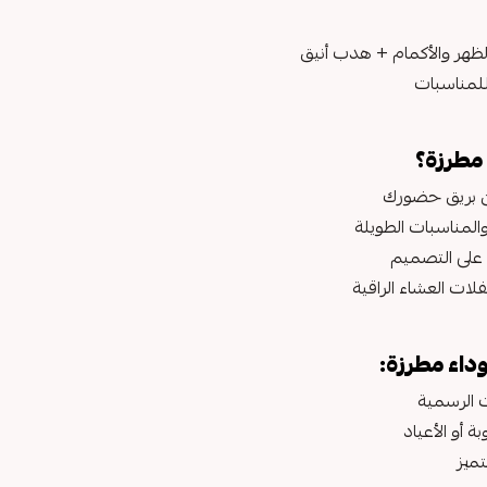
الظهر والأكمام + هدب أنيق
للمناسبات
 مطرزة؟
من بريق حضورك
لمناسبات الطويلة
على التصميم
لات العشاء الراقية
داء مطرزة:
ت الرسمية
 أو الأعياد
تميز