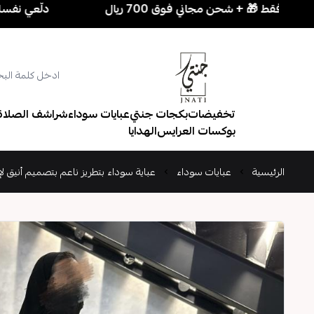
دلّعي نفسك بسهولة! 3 قطع بـ 250 ريال فقط 🎁 + ش
تخفيضات
بكجات جنتي
عبايات سوداء
شراشف الصلاة
بوكسات العرايس
الهدايا
الرئيسية
عبايات سوداء
عباية سوداء بتطريز ناعم بتصميم أنيق لإط