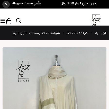
×
دلّعي نفسك بسهولة! 3 قطع بـ 250 ريال فقط 🎁 + شحن مجاني فوق 700 ريال
الرئيسية
شراشف الصلاة
شرشف صلاة بسحاب باللون البيج