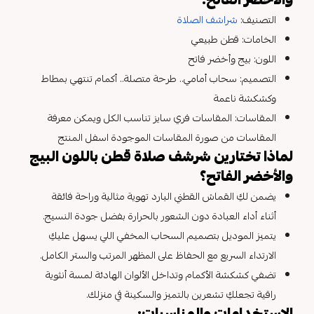
التصنيف:
شراشف الصلاة
الخامات: قطن طبيعي
اللون: بيج وأخضر فاتح
التصميم: سحاب أمامي.. طرحة متصلة.. أكمام تنتهي بمطاط
وكشكشة ناعمة
المقاسات: المقاسات فري سايز تناسب الكل ويمكن معرفة
المقاسات من صورة المقاسات الموجودة اسفل المنتج
لماذا تختارين شرشف صلاة قطن باللون البيج
والأخضر الفاتح؟
يضمن لكِ القماش القطني البارد تهوية مثالية وراحة فائقة
أثناء أداء العبادة دون الشعور بالحرارة بفضل جودة النسيج.
يتميز الموديل بتصميم السحاب المخفي اللي يسهل عليكِ
الارتداء السريع مع الحفاظ على المظهر المرتب والستر الكامل.
تضفي كشكشة الأكمام وتداخل الألوان الهادئة لمسة أنثوية
راقية تجعلكِ تشعرين بالتميز والسكينة في منزلك.
الاستخدامات والمناسبات: