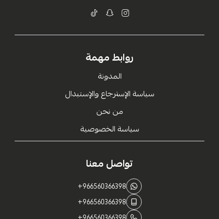
روابط مهمة
المدونة
سياسة الإسترجاع والإستبدال
من نحن
سياسة الخصوصية
تواصل معنا
+966560366398
+966560366398
+966560366398