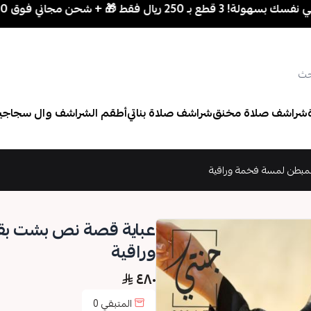
250 ريال فقط 🎁 + شحن مجاني فوق 700 ريال
شراشف صلاة مخنق
شراشف صلاة بناتي
أطقم الشراشف وال سجاجي
مبطن لمسة فخمة وراقية
عباية قصة نص بشت بق
وراقية
٤٨٠
المتبقي
0