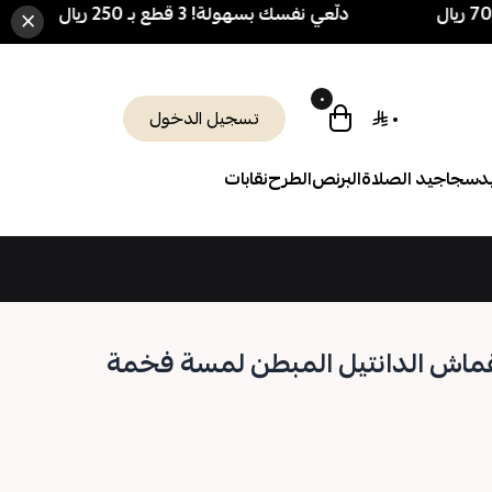
دلّعي نفسك بسهولة! 3 قطع بـ 250 ريال فقط 🎁 + شحن مجاني فوق 700 ريال
×
٠
٠
تسجيل الدخول
د
سجاجيد الصلاة
البرنص
الطرح
نقابات
ماش الدانتيل المبطن لمسة فخمة