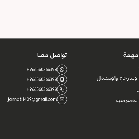
 مهمة
تواصل معنا
+966560366398
لإسترجاع والإستبدال
+966560366398
+966560366398
jannati1409@gmail.com
الخصوصية