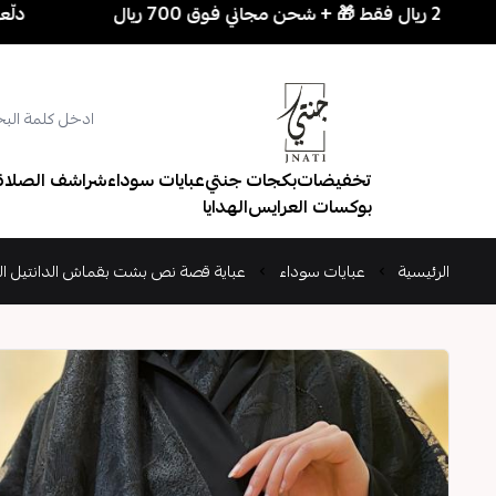
دلّعي نفسك بسهولة! 3 قطع بـ 
تخفيضات
بكجات جنتي
عبايات سوداء
شراشف الصلاة
بوكسات العرايس
الهدايا
الرئيسية
عبايات سوداء
عباية قصة نص بشت بقماش الدانتيل ال