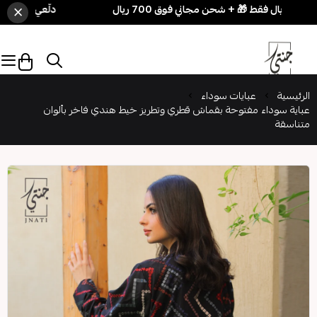
×
دلّعي نفسك بسهولة! 3 قطع بـ 250 ريال فقط 🎁 + شحن مج
الرئيسية
عبايات سوداء
عباية سوداء مفتوحة بقماش قطري وتطريز خيط هندي فاخر بألوان
متناسقة