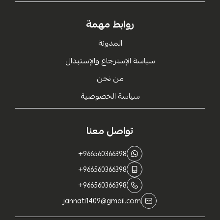
روابط مهمة
المدونة
سياسة الإسترجاع والإستبدال
من نحن
سياسة الخصوصية
تواصل معنا
+966560366398
+966560366398
+966560366398
jannati1409@gmail.com