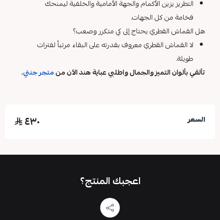
التطريز يزين الأكمام والجهة الأمامية والخلفية ليمنحك
فخامة من كل الجهات.
هل القماش القطري يحتاج إلى كي متكرر وصعب؟
لا القماش القطري معروف بقدرته على البقاء مرتباً لفترات
طويلة.
تألقي بألوان التميز والجمال واطلبي عباية هند الآن من
متجر جنتي
.
٤٣٠
السعر
اعجبك المنتج؟