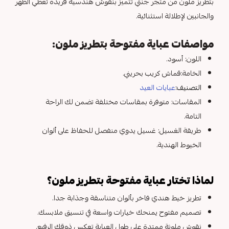
بتطريز ملون من متجر جنتي تتميز بنقوش هندسية فريدة تغطي الظهر
والجانبين لإطلالة استثنائية.
مواصفات عباية مفتوحة بتطريز ملون:
اللون: أسود.
الخامة:قماش كريب بحريني.
التصنيف:
عبايات العيد
المقاسات: متوفرة بمقاسات مختلفة تضمن لك الراحة
التامة.
طريقة الغسيل: غسيل يدوي منفصل للحفاظ على ألوان
الخيوط الهندية.
لماذا تختار عباية مفتوحة بتطريز ملون؟
تطريز خيط هندي فاخر بألوان متناسقة وجذابة جدا.
تصميم مفتوح يمنحك خيارات واسعة في تنسيق ملابسك.
نقوش ملونة ممتدة على طول العباية تعكس ذوقك الرفيع.