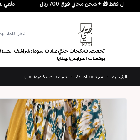
دلّعي نفسك بسهولة! 3 قطع بـ 250 ريال فقط 🎁 + 
تخفيضات
بكجات جنتي
عبايات سوداء
شراشف الصلاة
بوكسات العرايس
الهدايا
الرئيسية
شراشف الصلاة
شرشف صلاة مرد( لف )