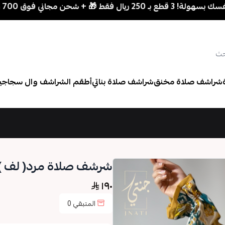
شحن مجاني فوق 700 ريال
شراشف صلاة مخنق
شراشف صلاة بناتي
أطقم الشراشف وال سجاجي
شرشف صلاة مرد( لف )
١٩٠
المتبقي
0