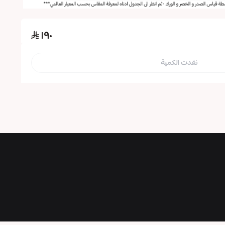
١٩٠
نفدت الكمية