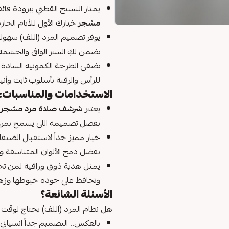
يمتاز النسيج القطني ببرودة فائ
مشجر
خيارك الأول للأيام الحا
يوفر تصميم المرد (اللف) سهول
تضمن لكِ الستر الوافي والحشمة
تضفي الطرحة الكمونية السادة ت
للرأس والرقبة بأسلوب ثابت وأني
الاستخدامات والمناسبات:
يعتبر
شرشف صلاة مرد مشجر
ق
بفضل تصميمه اللي يسمح بمرور 
خيار مميز جداً لاستقبال الضيفا
بفضل دمج الألوان المتناسقة وا
يمثل هدية ذوق وراقية لمن تحب
وتحافظ على جودة خيوطها وزهاء 
الأسئلة الشائعة؟
هل نظام المرد (اللف) يحتاج لوقت 
بالعكس.. التصميم جداً انسيابي