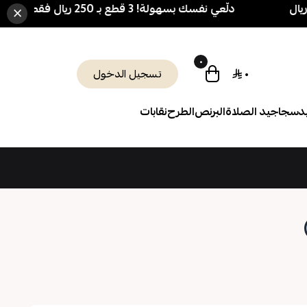
دلّعي نفسك بسهولة! 3 قطع بـ 250 ريال فقط 🎁 + شحن مجاني فوق 700 ريال
×
٠
٠
تسجيل الدخول
د
سجاجيد الصلاة
البرنص
الطرح
نقابات