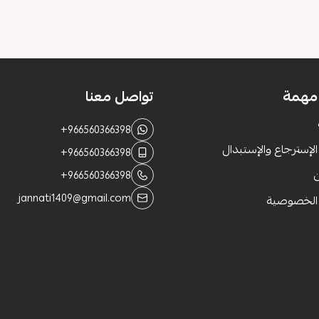
 مهمة
تواصل معنا
+966560366398
لإسترجاع والإستبدال
+966560366398
+966560366398
jannati1409@gmail.com
الخصوصية