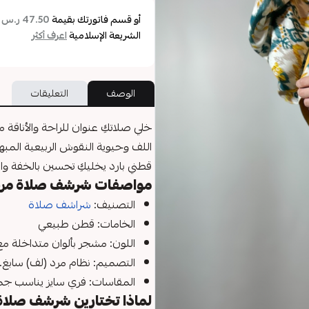
أو قسم فاتورتك بقيمة
ع
47.50 ر.س
الشريعة الإسلامية
اعرف أكثر
الوصف
التعليقات
خلي صلاتكِ عنوان للراحة والأناقة 
اللف وحيوية النقوش الربيعية المبهج
قطني بارد يخليكِ تحسين بالخفة و
مواصفات شرشف صلاة مرد
التصنيف:
شراشف صلاة
الخامات: قطن طبيعي
اللون: مشجر بألوان متداخلة م
التصميم: نظام مرد (لف) سابغ.
المقاسات: فري سايز يناسب جمي
لماذا تختارين شرشف صلاة