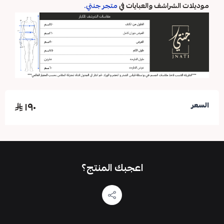
موديلات الشراشف والعبايات في
متجر جنتي
.
١٩٠
السعر
اعجبك المنتج؟