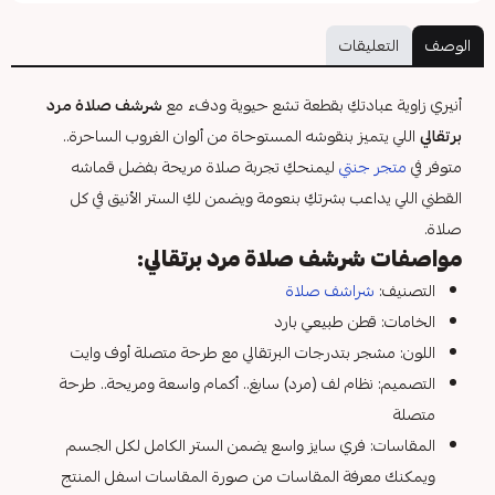
الوصف
التعليقات
أنيري زاوية عبادتكِ بقطعة تشع حيوية ودفء مع
شرشف صلاة مرد
برتقالي
اللي يتميز بنقوشه المستوحاة من ألوان الغروب الساحرة..
متوفر في
متجر جنتي
ليمنحكِ تجربة صلاة مريحة بفضل قماشه
القطني اللي يداعب بشرتكِ بنعومة ويضمن لكِ الستر الأنيق في كل
صلاة.
مواصفات شرشف صلاة مرد برتقالي:
التصنيف:
شراشف صلاة
الخامات: قطن طبيعي بارد
اللون: مشجر بتدرجات البرتقالي مع طرحة متصلة أوف وايت
التصميم: نظام لف (مرد) سابغ.. أكمام واسعة ومريحة.. طرحة
متصلة
المقاسات: فري سايز واسع يضمن الستر الكامل لكل الجسم
ويمكنك معرفة المقاسات من صورة المقاسات اسفل المنتج