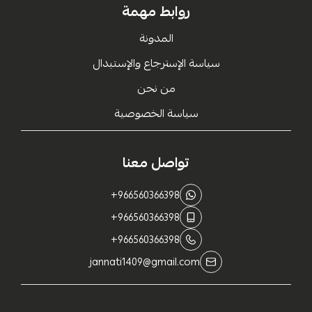
روابط مهمة
المدونة
سياسة الإسترجاع والإستبدال
من نحن
سياسة الخصوصية
تواصل معنا
+966560366398
+966560366398
+966560366398
jannati1409@gmail.com