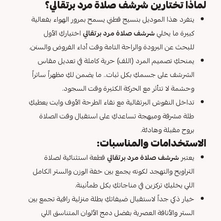
لماذا تختارين شرشف صلاة مرد برتقالي؟
يتفرد هذا الموديل بنسيج قطني يسمح بمرور الهواء بفعالية
كبيرة ما يخلي
شرشف صلاة مرد برتقالي
اختياركِ الأول
للبحث عن البرودة والراحة التامة وقت أداء الفروض والسنن.
يمنحكِ تصميم المرد (اللف) حرية كاملة في تعديل مقاس
الشرشف على جسمكِ بكل ثبات.. ما يضمن لكِ مظهراً ساتراً
وحشمة لا تتأثر مع الحركة الكثيرة وقت السجود.
تداخل النقوش البرتقالية مع نقاء الطرحة الأوف وايت يعطيكِ
طلة مشرقة ومبهجة تساعدكِ على استقبال وقت الصلاة
بروح مقبلة وهادئة.
الاستخدامات والمناسبات:
يعتبر
شرشف صلاة مرد برتقالي
قطعة استثنائية لصلاة
التراويح والتهجد لكونه يجمع بين خفة الوزن والستر الكامل
اللي يخليكِ تركزين في مناجاتكِ بكل طمأنينة.
خيار ذكي جداً لاستقبال ضيفاتكِ بطلة منزلية راقية تجمع بين
الستر والأناقة العصرية بفضل دمج الألوان المتناسق اللي