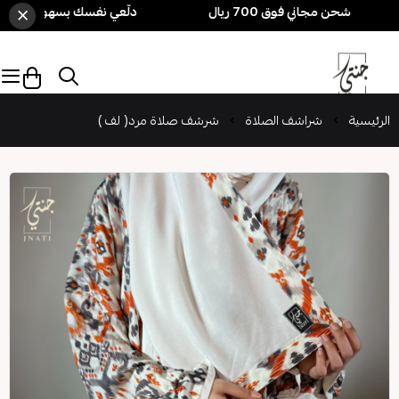
×
دلّعي نفسك بسهولة! 3 قطع بـ 250 ريال فقط 🎁 + شحن مجاني فوق 700 ريال
الرئيسية
شراشف الصلاة
شرشف صلاة مرد( لف )