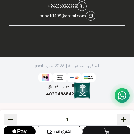
+966560366398
jannati1409@gmail.com
الحقوق محفوظة | 2026
جنتيjnati
السجل التجاري
4030486842
اشتري الآن