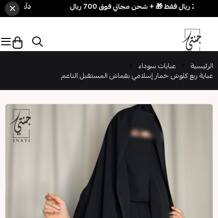
×
دلّعي نفسك بسهولة! 3 قطع بـ 250 ريال فقط 🎁
الرئيسية
عبايات سوداء
عباية ربع كلوش خمار إسلامي بقماش المستقبل الناعم