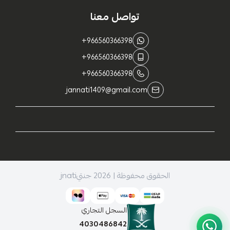
تواصل معنا
+966560366398
+966560366398
+966560366398
jannati1409@gmail.com
الحقوق محفوظة | 2026
جنتيjnati
السجل التجاري
4030486842