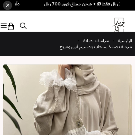
×
دلّعي نفسك بسهولة! 3 قطع بـ 250 ريال فقط 🎁 
الرئيسية
شراشف الصلاة
شرشف صلاة بسحاب بتصميم أنيق ومريح