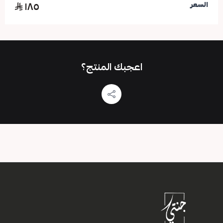
١٨٥
السعر
اعجبك المنتج؟