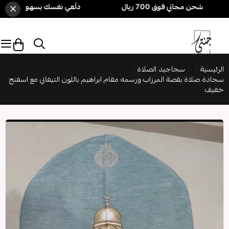
×
دلّعي نفسك بسهولة! 3 قطع بـ 250 ريال فقط 🎁 + شحن مجاني فوق 700 ريال
الرئيسية
سجاجيد الصلاة
سجادة صلاة بقصة المرزاب ورسمه مقام ابراهيم باللون التيفاني مع اسفنج
خفيف