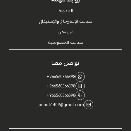
المدونة
سياسة الإسترجاع والإستبدال
من نحن
سياسة الخصوصية
تواصل معنا
+966560366398
+966560366398
+966560366398
jannati1409@gmail.com