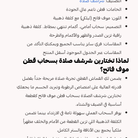
التصنيف:
شراشف صلاة
الخامات: قطن ناعم عالي الجودة
اللون: موف فاتح (ليلكي) مع كلفة ذهبية
التصميم: سحاب أمامي.. أكمام تنتهي بمطاط.. كلفة ذهبية
راقية تزين الصدر والظهر والأكمام والطرحة
المقاسات: فري سايز يناسب الجميع ويمكنكِ التأكد من
المقاسات عبر الجدول الموجود أسفل المنتج
لماذا تختارين شرشف صلاة بسحاب قطن
موف فاتح؟
يضمن لكِ القماش القطني تجربة صلاة مريحة جداً بفضل
قدرته العالية على امتصاص الرطوبة وتبريد الجسم ما يجعلكِ
تختارين شرشف الصلاة بسحاب قطن موف فاتح كقطعة
أساسية في الصيف والشتاء.
يوفر السحاب العملي سهولة تامة في الارتداء بينما تضمن
الكلفة الذهبية اللي تزين القطعة من الأمام والخلف مظهراً
ملكياً يجمع بين الأناقة والستر الكامل.