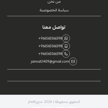
من نحن
سياسة الخصوصية
تواصل معنا
+966560366398
+966560366398
+966560366398
jannati1409@gmail.com
الحقوق محفوظة | 2026
جنتيjnati