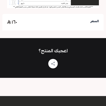
١٦٠
السعر
اعجبك المنتج؟