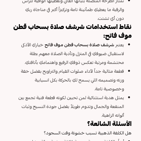
تمتاز الطرحة المتصلة بثباتها العالي وتغطيتها الوافية للرأس
والرقبة ما يعطيكِ طمأنينة تامة وتركيزاً أكبر في مناجاة ربكِ
دون أي تشتت.
نقاط استخدامات شرشف صلاة بسحاب قطن
موف فاتح:
يعتبر
شرشف صلاة بسحاب قطن موف فاتح
خياركِ الأذكى
لاستقبال ضيوفكِ في المنزل وتأدية الصلاة معهم بطلة
محتشمة ومرتبة تعكس ذوقكِ الرفيع واهتمامكِ بأناقتكِ.
قطعة مثالية جداً لأداء صلوات القيام والتراويح بفضل خفة
وزنه وتصميمه اللي يسمح لكِ بالحركة بكل انسيابية
وخصوصية تامة.
يمثل هدية استثنائية لمن تحبين لكونه قطعة فنية تجمع بين
المنفعة والجمال وتدوم طويلاً بفضل جودة النسيج وثبات
ألوانه الزاهية.
الأسئلة الشائعة؟
هل الكلفة الذهبية تسبب خشونة وقت السجود؟